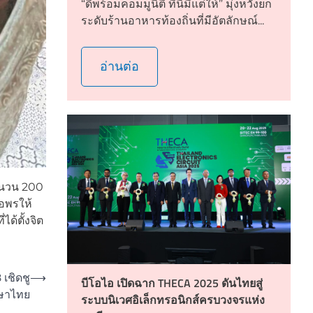
“ดีพร้อมคอมมูนิตี้ ที่นี่มีแต่ให้” มุ่งหวังยก
ระดับร้านอาหารท้องถิ่นที่มีอัตลักษณ์...
อ่านต่อ
จำนวน 200
อพรให้
ด้ตั้งจิต
เชิดชู
⟶
บีโอไอ เปิดฉาก THECA 2025 ดันไทยสู่
ึกษาไทย
ระบบนิเวศอิเล็กทรอนิกส์ครบวงจรแห่ง