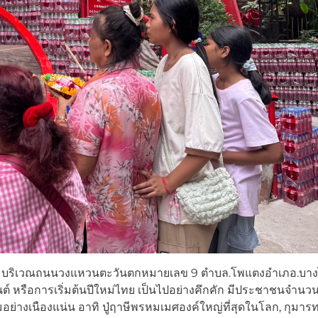
ธคุณ บริเวณถนนวงแหวนตะวันตกหมายเลข 9 ตำบล.โพแตงอำเภอ.บา
์ หรือการเริ่มต้นปีใหม่ไทย เป็นไปอย่างคึกคัก มีประชาชนจำนว
่างเนืองแน่น อาทิ ปู่ฤาษีพรหมเมศองค์ใหญ่ที่สุดในโลก, กุมารท