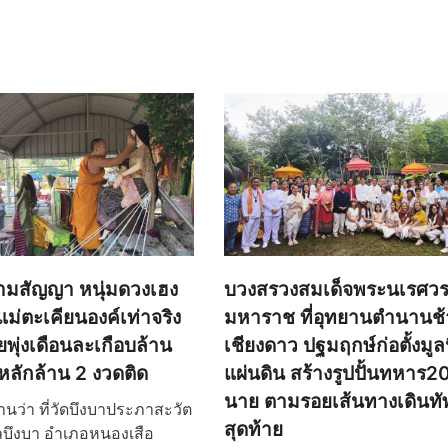
บวงสรวงสมเด็จพระนเรศว
ามสัญญา หนุ่มดวงเฮง
มหาราช ที่อุทยานตำนานช้
แม่ตะเคียนองค์เท่าจริง
เชียงดาว ปฐมฤกษ์ก่อตั้งมูลนิ
พุ่งเดือนละเกือบล้าน
แผ่นดิน สร้างรูปปั้นทหาร
ลักล้าน 2 งวดติด
นาย ตามรอยเส้นทางเดินทัพ
งานว่า ที่วัดบึงบาประภาสะวัต
สุดท้าย
บึงบา อำเภอหนองเสือ