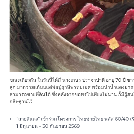
ขณะเดียวกัน ในวันนี้ได้มี นางเกษร ปราจาปาตี อายุ 70 ปี 
ลูก มาถวายแก้บนแด่พ่อปู่ฤาษีพรหมเมศ พร้อมนำน้ำแดงมาถว
สามารถขายที่ดินได้ ซึ่งหลังจากขอพรไปเพียงไม่นาน ก็มีผู้สนใจ
อธิษฐานไว้
Post
⟵
“สายสีแดง” เข้าร่วมโครงการ ไทยช่วยไทย พลัส 60/40 เริ่ม
1 มิถุนายน – 30 กันยายน 2569
navigation