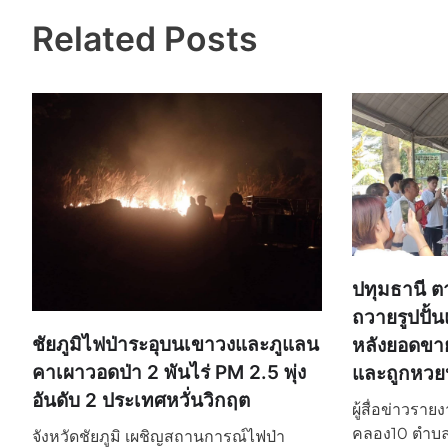
Related Posts
ปทุมธานี ต
ถวายรูปปั้น
ชัยภูมิไฟป่าระอุบนเขาวงและภูแลน
หลังยอดขาย
คาเผาวอดป่า 2 พันไร่ PM 2.5 พุ่ง
และถูกหวยห
อันดับ 2 ประเทศหวั่นวิกฤต
ผู้สื่อข่าวราย
คลอง10 ตำบล
จังหวัดชัยภูมิ เผชิญสถานการณ์ไฟป่า