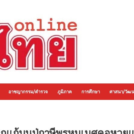
อาชญากรรม/ตำรวจ
ภูมิภาค
การศึกษา
ศาสนา/วัฒ
ูกแก้บนปู่ฤๅษีพรหมเมศคอหวยแ