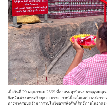
เมื่อวันที่ 29 พฤษภาคม 2569 ที่อาศรมฤาษีเณร ธาตุพุท
จังหวัด.พระนครศรีอยุธยา บรรยากาศเนื่องในเทศกาลสงกรานต
ทางพาครอบครัวมากราบไหว้ขอพรสิ่งศักดิ์สิทธิ์ภายในอาศรมอย