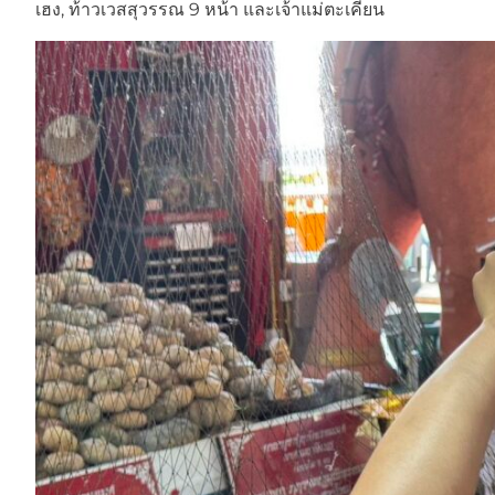
เฮง, ท้าวเวสสุวรรณ 9 หน้า และเจ้าแม่ตะเคียน