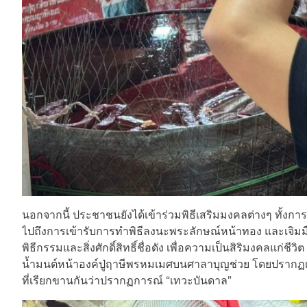
นอกจากนี้ ประชาชนยังได้เข้าร่วมพิธีเสริมมงคลต่างๆ ทั้ง
ไปถึงการเข้ารับการทำพิธีลงนะพระลักษณ์หน้าทอง และเจิมมื
พิธีกรรมและสิ่งศักดิ์สิทธิ์ชื่อดัง เพื่อความเป็นสิริมงคลแก่ช
น้ำมนต์หน้าองค์ปู่ฤาษีพรหมเมศบนศาลาบุญช่วย โดยปรากฏเลขใน
ที่เรียกขานกันว่าปรากฏการณ์ “เทวะบันดาล”