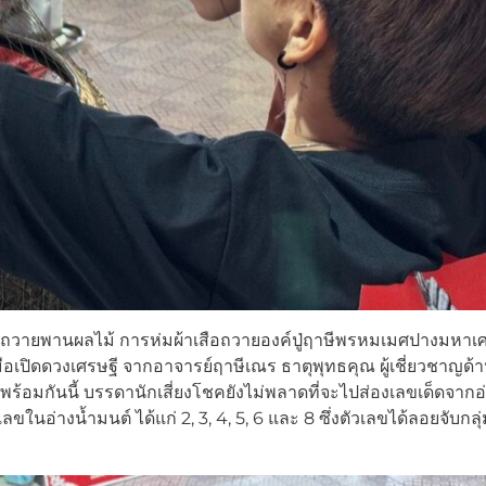
การถวายพานผลไม้ การห่มผ้าเสือถวายองค์ปู่ฤาษีพรหมเมศปางมหาเ
อเปิดดวงเศรษฐี จากอาจารย์ฤาษีเณร ธาตุพุทธคุณ ผู้เชี่ยวชาญด้
ีวิต พร้อมกันนี้ บรรดานักเสี่ยงโชคยังไม่พลาดที่จะไปส่องเลขเด็ดจากอ
อ่างน้ำมนต์ ได้แก่ 2, 3, 4, 5, 6 และ 8 ซึ่งตัวเลขได้ลอยจับกลุ