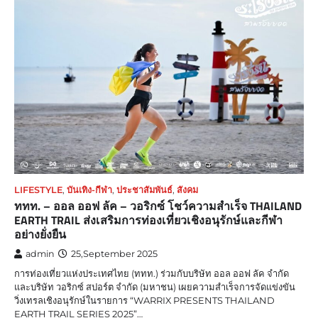
LIFESTYLE
,
บันเทิง-กีฬา
,
ประชาสัมพันธ์
,
สังคม
ททท. – ออล ออฟ ลัค – วอริกซ์ โชว์ความสำเร็จ THAILAND
EARTH TRAIL ส่งเสริมการท่องเที่ยวเชิงอนุรักษ์และกีฬา
อย่างยั่งยืน
admin
25,September 2025
การท่องเที่ยวแห่งประเทศไทย (ททท.) ร่วมกับบริษัท ออล ออฟ ลัค จำกัด
และบริษัท วอริกซ์ สปอร์ต จำกัด (มหาชน) เผยความสำเร็จการจัดแข่งขัน
วิ่งเทรลเชิงอนุรักษ์ในรายการ “WARRIX PRESENTS THAILAND
EARTH TRAIL SERIES 2025”…