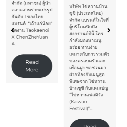
จำกัด (มหาชน) ผู้นำ
บริษัท ไข่หวานบ้าน
ตลาดสาหร่ายแปรรูป
ซูชิ (ประเทศไทย)
อันดับ 1 ของไทย
จำกัด แบรนด์ในใจที่
แบรนด์ “เถ้าแก่น้อย“
ผู้บริโภคนึกถึง
จัดงาน Taokaenoi
สงกรานต์ปีนี้ ใคร
X ChenZheYuan
กำลังมองหาเมนู
A...
อร่อย ทานง่าย
เหมาะกับการรวมตัว
ของครอบครัวและ
Read
เพื่อนฝูง ขอชวนมา
More
ฝากท้องกับเมนูสุด
พิเศษจาก ไข่หวาน
บ้านซูชิ กับแคมเปญ
“ไข่หวานเฟสติวัล
(Kaiwan
Festival)”...
Read