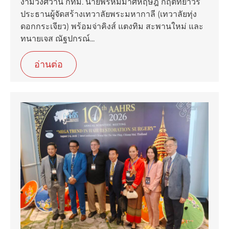
งามวงศ์วาน กทม. นายพรหมมาศหฤษฎ์ กฤตทยาวีร์
ประธานผู้จัดสร้างเทวาลัยพระมหากาลี (เทวาลัยทุ่ง
ดอกกระเจียว) พร้อมจ่าคิงส์ แตงทิม สะพานใหม่ และ
ทนายเจส ณัฐปกรณ์...
อ่านต่อ