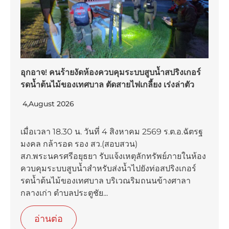
อุกอาจ! คนร้ายงัดห้องควบคุมระบบสูบน้ำสปริงเกอร์
รดน้ำต้นไม้ของเทศบาล ตัดสายไฟเกลี้ยง เร่งล่าตัว
4,August 2026
เมื่อเวลา 18.30 น. วันที่ 4 สิงหาคม 2569 ร.ต.อ.ฉัตรฐ
มงคล กล้ารอด รอง สว.(สอบสวน)
สภ.พระนครศรีอยุธยา รับแจ้งเหตุลักทรัพย์ภายในห้อง
ควบคุมระบบสูบน้ำสำหรับส่งน้ำไปยังท่อสปริงเกอร์
รดน้ำต้นไม้ของเทศบาล บริเวณริมถนนข้างศาลา
กลางเก่า ตำบลประตูชัย...
อ่านต่อ