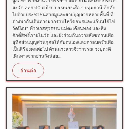
ผู้สื่อข่าวรายงานว่า บรรยากาศภายในวัดบึงบาประภา
สะวัต คลอง10 ต.บึงบา อ.หนองเสือ จ.ปทุมธานี คึกคัก
ไปด้วยประชาชนสายมูและสายบุญจากหลายพื้นที่ ที่
ต่างพากันเดินทางมากราบไหว้ขอพรและแก้บนไอ้ไข่
วัดบึงบา ท้าวเวสสุวรรณ แม่ตะเคียนทอง และสิ่ง
ศักดิ์สิทธิ์ภายในวัด และยังร่วมกันถวายสังฆทานเพื่อ
อุทิศส่วนบุญส่วนกุศลให้กับตนเองและครอบครัวเพื่อ
เป็นสิริมงคลต่อไป ด้านนางสาวจิราวรรณ วงบุตรดี
เดินทางจากย่านวังน้อย...
อ่านต่อ