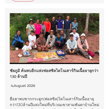
ชัยภูมิ ค้นพบอีกแห่งฟอสซิลไดโนเสาร์กินเนื้ออายุกว่า
130 ล้านปี
4,August 2026
ฮือฮาพบซากกระดูก(ฟอสซิล)ไดโนเสาร์กินเนื้ออายุ
กว่า130ล้านปีแห่งใหม่ที่บริเวณเขาสามพันตาบ้านใหม่