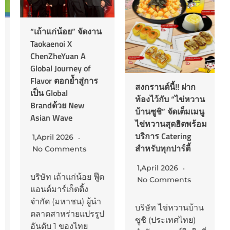
“เถ้าแก่น้อย” จัดงาน
Taokaenoi X
ChenZheYuan A
Global Journey of
Flavor ตอกย้ำสู่การ
สงกรานต์นี้!! ฝาก
เป็น Global
ท้องไว้กับ “ไข่หวาน
Brandด้วย New
บ้านซูชิ” จัดเต็มเมนู
Asian Wave
ไข่หวานสุดฮิตพร้อม
บริการ Catering
1,April 2026
สำหรับทุกปาร์ตี้
No Comments
1,April 2026
บริษัท เถ้าแก่น้อย ฟู๊ด
No Comments
แอนด์มาร์เก็ตติ้ง
จำกัด (มหาชน) ผู้นำ
บริษัท ไข่หวานบ้าน
ตลาดสาหร่ายแปรรูป
ซูชิ (ประเทศไทย)
อันดับ 1 ของไทย