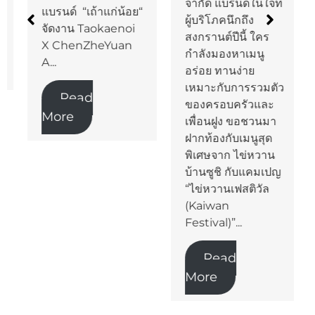
จำกัด แบรนด์ในใจที่
แบรนด์ “เถ้าแก่น้อย“
ผู้บริโภคนึกถึง
จัดงาน Taokaenoi
สงกรานต์ปีนี้ ใคร
X ChenZheYuan
กำลังมองหาเมนู
A...
อร่อย ทานง่าย
เหมาะกับการรวมตัว
Read
ของครอบครัวและ
More
เพื่อนฝูง ขอชวนมา
ฝากท้องกับเมนูสุด
พิเศษจาก ไข่หวาน
บ้านซูชิ กับแคมเปญ
“ไข่หวานเฟสติวัล
(Kaiwan
Festival)”...
Read
More