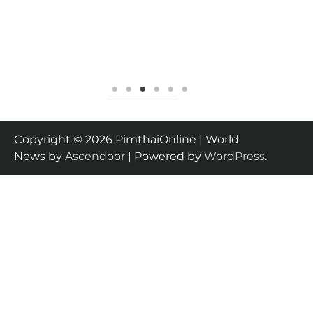
Copyright © 2026 PimthaiOnline | World
News by
Ascendoor
| Powered by
WordPress
.