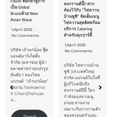
สงกรานต์นี้!! ฝาก
No Comments
ท้องไว้กับ “ไข่หวาน
บ้านซูชิ” จัดเต็มเมนู
นายโทชิยูกิ อีซูกะ
ไข่หวานสุดฮิตพร้อม
กรรมการผู้จัดการ
บริการ Catering
บริษัท มิตซูบิชิ อีเล็ค
สำหรับทุกปาร์ตี้
ทริค กันยงวัฒนา
จำกัด เปิดเผยภาพ
1,April 2026
รวมของสถานการณ์
No Comments
ทางธุรกิจว่า ในรอบ
ปีที่ผ่านมาโลกและ
บริษัท ไข่หวานบ้าน
ประเทศไทยต้อง
ซูชิ (ประเทศไทย)
เผชิญกับสภาวะ
จำกัด แบรนด์ในใจที่
เศรษฐกิจที่มีความไม่
ผู้บริโภคนึกถึง
แน่นอนสูงขึ้นอย่าง
สงกรานต์ปีนี้ ใคร
ต่อเนื่องจากหลาย
กำลังมองหาเมนู
ปัจจัย โดยส่งผลต่อ
อร่อย ทานง่าย
ความเชื่อมั่นและ
เหมาะกับการรวมตัว
กำลังซื้อของผู้
ของครอบครัวและ