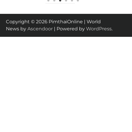
Copyright © 2026 PimthaiOnline | World
News by
Ascendoor
| Powered by
WordPress
.