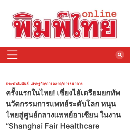
Skip
to
content
ประชาสัมพันธ์
,
เศรษฐกิจ/การตลาด/การธนาคาร
ครั้งแรกในไทย! เซี่ยงไฮ้เตรียมยกทัพ
นวัตกรรมการแพทย์ระดับโลก หนุน
ไทยสู่ศูนย์กลางแพทย์อาเซียน ในงาน
“Shanghai Fair Healthcare