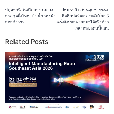
Post
⟵
⟶
ปทุมธานี วันเกิดนายกคลอง
ปทุมธานี แก้บนลูกชายชนะ
navigation
สามสุดยิ่งใหญ่เป่าเค็กลอยฟ้า
เลิศอีสปอร์ตเกมระดับโลก 3
สุดอลังการ
ครั้งติด ขอพรลอยๆได้จริงท้าว
เวสฯดลปลดหนี้แสน
Related Posts