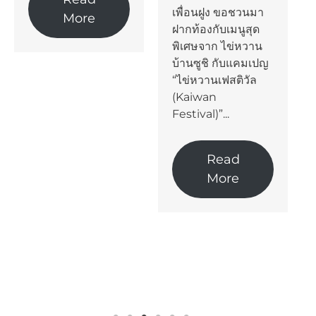
บริโภคที่ลดลงอย่าง
เพื่อนฝูง ขอชวนมา
เห็นได้ชัดเมื่อเทียบ
ฝากท้องกับเมนูสุด
กับปี 2024 และ
พิเศษจาก ไข่หวาน
กระทบต่อ
บ้านซูชิ กับแคมเปญ
อุตสาหกรรมเครื่อง
“ไข่หวานเฟสติวัล
ใช้ไฟฟ้า โดยเฉพาะ
(Kaiwan
ในกลุ่มเครื่องปรับ
Festival)”...
อากาศที่เป็นสินค้า
หลักของบริษัทฯ ที่
การแข่งขันทวีความ
Read
รุนแรงขึ้น...
More
Read
More