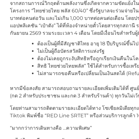
จากสถานการณ์วิกฤตด้านพลังงานซึ่งเกิดจากความขัดแย้งใน
โครงการ “ไทยช่วยไทย พลัส 60/40” ซึ่งรัฐบาลจะร่วมจ่าย
บาทต่อคนต่อวัน และไม่เกิน 1,000 บาทต่อคนต่อเดือน โดยป
แอปพลิเคชัน “เป๋าตัง” ได้ที่ห้องจำหน่ายตั๋วโดยสารทุกสถานี ระ
กันยายน 2569 รวมระยะเวลา 4 เดือน โดยมีเงื่อนไขสำหรับผู้มีส
ต้องเป็นผู้ที่มีสัญชาติไทย อายุ 18 ปีบริบูรณ์ขึ้น
ไม่เป็นผู้ถือบัตรสวัสดิการแห่งรัฐ
ต้องไม่เคยถูกระงับสิทธิหรือถูกเรียกเงินคืนใน
สิทธิ ไทยช่วยไทยพลัส” ใช้ได้สำหรับการซื้อเหร
ไม่สามารถขอคืนหรือเปลี่ยนเป็นเงินสดได้ (Ref
หากมีข้อสงสัย สามารถสอบถามรายละเอียดเพิ่มเติมได้ที่ ศูนย
(กด 2 สำหรับประชาชน และกด 3 สำหรับร้านค้า) ทุกวันไม่เว
โดยท่านสามารถติดตามรายละเอียดได้ทาง โซเชียลมิเดียทุ
Tiktok พิมพ์ชื่อ “RED Line SRTET” หรือส่วนบริการลูกค้า
“มากกว่าการเดินทางคือ …ความพิเศษ”