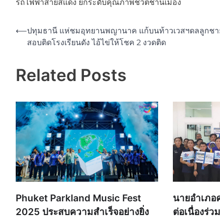
รถไฟฟ้าสายสีแดง ยกระดับคุณภาพชีวิตชานเมือง
Post
⟵
ปทุมธานี แห่ชมอุทยานพญานาค แก้บนท้าวเวสฯดลลูกชา
สอบติดโรงเรียนดัง ไอ้ไข่ให้โชค 2 งวดติด
navigation
Related Posts
Phuket Parkland Music Fest
นายอำเภอคล
2025 ประสบความสำเร็จอย่างยิ่ง
ต่อเนื่องร่