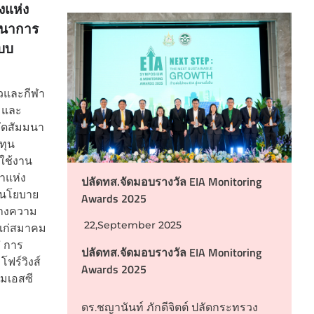
งแห่ง
ฒนาการ
ะบบ
่ยวและกีฬา
 และ
ัดสัมมนา
ทุน
ใช้งาน
าแห่ง
ปลัดทส.จัดมอบรางวัล EIA Monitoring
ดนโยบาย
Awards 2025
้างความ
22,September 2025
แก่สมาคม
” การ
ปลัดทส.จัดมอบรางวัล EIA Monitoring
ฟร์วิงส์
Awards 2025
มเอสซี
ดร.ชญานันท์ ภักดีจิตต์ ปลัดกระทรวง