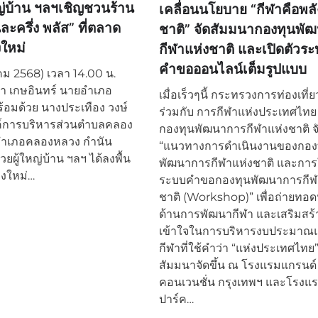
หญ่บ้าน ฯลฯเชิญชวนร้าน
เคลื่อนนโยบาย “กีฬาคือพลั
ละครึ่ง พลัส” ที่ตลาด
ชาติ” จัดสัมมนากองทุนพั
งใหม่
กีฬาแห่งชาติ และเปิดตัวร
คำขอออนไลน์เต็มรูปแบบ
ลาคม 2568) เวลา 14.00 น.
า เกษอินทร์ นายอำเภอ
เมื่อเร็วๆนี้ กระทรวงการท่องเที
อมด้วย นางประเทือง วงษ์
ร่วมกับ การกีฬาแห่งประเทศไทย
ค์การบริหารส่วนตำบลคลอง
กองทุนพัฒนาการกีฬาแห่งชาติ จ
รอำเภอคลองหลวง กำนัน
“แนวทางการดำเนินงานของกอง
ช่วยผู้ใหญ่บ้าน ฯลฯ ได้ลงพื้น
พัฒนาการกีฬาแห่งชาติ และการ
ืองใหม่…
ระบบคำขอกองทุนพัฒนาการกีฬ
ชาติ (Workshop)” เพื่อถ่ายทอ
ด้านการพัฒนากีฬา และเสริมสร
เข้าใจในการบริหารงบประมาณ
กีฬาที่ใช้คำว่า “แห่งประเทศไทย
สัมมนาจัดขึ้น ณ โรงแรมแกรนด์ โ
คอนเวนชั่น กรุงเทพฯ และโรงแร
ปาร์ค…