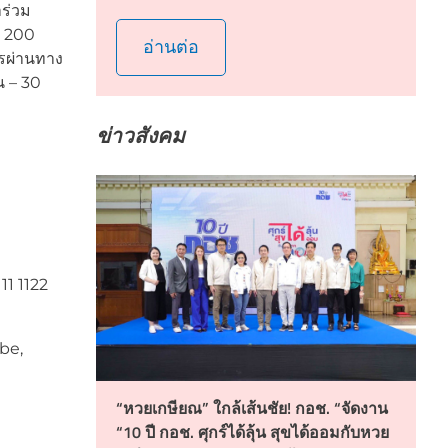
ร่วม
น 200
อ่านต่อ
ารผ่านทาง
น – 30
ข่าวสังคม
11 1122
be,
“หวยเกษียณ” ใกล้เส้นชัย! กอช. “จัดงาน
“10 ปี กอช. ศุกร์ได้ลุ้น สุขได้ออมกับหวย