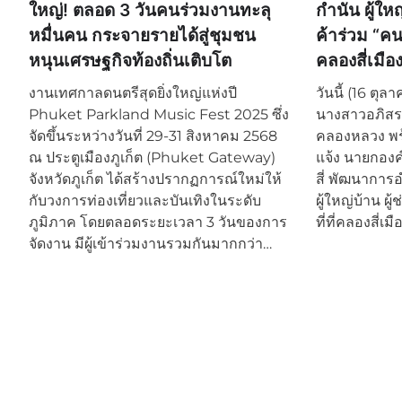
ใหญ่! ตลอด 3 วันคนร่วมงานทะลุ
กำนัน ผู้ใ
หมื่นคน กระจายรายได้สู่ชุมชน
ค้าร่วม “คน
หนุนเศรษฐกิจท้องถิ่นเติบโต
คลองสี่เมือ
งานเทศกาลดนตรีสุดยิ่งใหญ่แห่งปี
วันนี้ (16 ตุ
Phuket Parkland Music Fest 2025 ซึ่ง
นางสาวอภิสร
จัดขึ้นระหว่างวันที่ 29-31 สิงหาคม 2568
คลองหลวง พร้
ณ ประตูเมืองภูเก็ต (Phuket Gateway)
แจ้ง นายกอง
จังหวัดภูเก็ต ได้สร้างปรากฏการณ์ใหม่ให้
สี่ พัฒนากา
กับวงการท่องเที่ยวและบันเทิงในระดับ
ผู้ใหญ่บ้าน ผู้
ภูมิภาค โดยตลอดระยะเวลา 3 วันของการ
ที่ที่คลองสี่เม
จัดงาน มีผู้เข้าร่วมงานรวมกันมากกว่า…