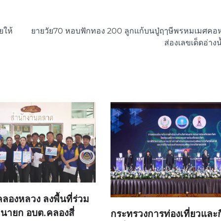
ยให้
ยายวัย70 หอบฟักทอง 200 ลูกแก้บนปู่ฤๅษีพรหมเมศคอ
ส่องเลขเด็ดอ่างน
องหลวง ลงพื้นที่ร่วม
วมนายก อบต.คลองสี่
กระทรวงการท่องเที่ยวและก