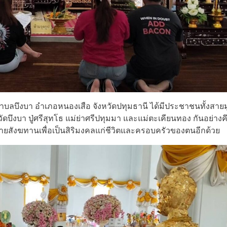
ตำบลบึงบา อำเภอหนองเสือ จังหวัดปทุมธานี ได้มีประชาชนทั้งสา
ึงบา ปู่ศรีสุทโธ แม่ย่าศรีปทุมมา และแม่ตะเคียนทอง กันอย่างค
สังฆทานเพื่อเป็นสิริมงคลแก่ชีวิตและครอบครัวของตนอีกด้วย