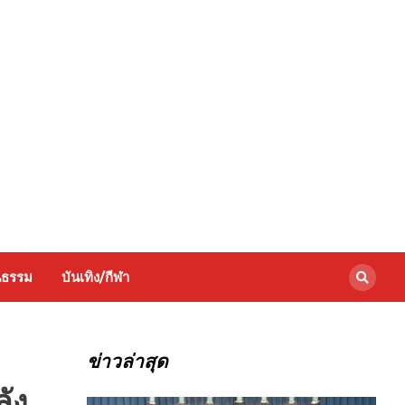
นธรรม
บันเทิง/กีฬา
ข่าวล่าสุด
ัง