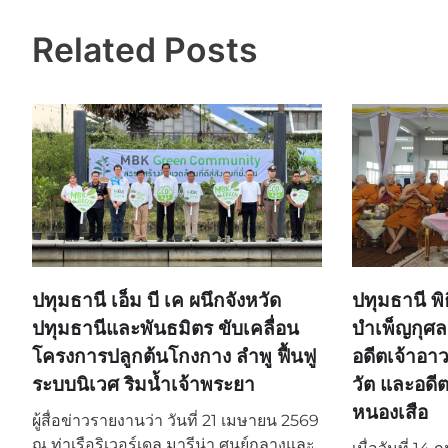
Related Posts
ปทุมธานี เอ็ม บี เค ผนึกจังหวัด
ปทุมธานี พ
ปทุมธานีและพันธมิตร ขับเคลื่อน
บำเพ็ญกุศ
โครงการปลูกต้นโกงกาง ลำพู ฟื้นฟู
อดีตเจ้าอา
ระบบนิเวศ ริมน้ำเจ้าพระยา
วัต และอดี
หนองเสือ
ผู้สื่อข่าวรายงานว่า วันที่ 21 เมษายน 2569
ณ ท่าเรือริเวอร์เดล มารีน่า ศูนย์กลางและ