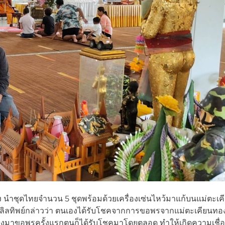
นำชุดไทยจำนวน 5 ชุดพร้อมด้วยเครื่องเซ่นไหว้มาแก้บนแม่ตะเ
ลิลทิพย์กล่าวว่า ตนเองได้รับโชคจากการขอพรจากแม่ตะเคียนท
ินทางมาขอพรครั้งแรกตนก็ได้รับโชคมาโดยตลอด ทำให้เกิดความเชื่