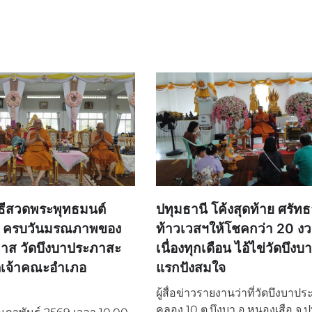
ิธีสวดพระพุทธมนต์
ปทุมธานี โค้งสุดท้าย ศรั
ล ครบวันมรณภาพของ
ท้าวเวสฯให้โชคกว่า 20 งว
วาส วัดบึงบาประภาสะ
เนื่องทุกเดือน ไอ้ไข่วัดบึงบ
ตเจ้าคณะอำเภอ
แรกปังสมใจ
ผู้สื่อข่าวรายงานว่าที่วัดบึงบาป
คลอง 10 ต.บึงบา อ.หนองเสือ จ.ป