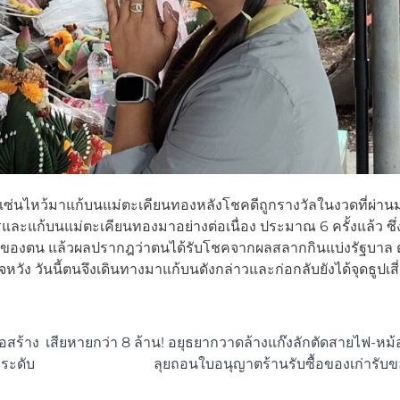
เซ่นไหว้มาแก้บนแม่ตะเคียนทองหลังโชคดีถูกรางวัลในงวดที่ผ่าน
ะแก้บนแม่ตะเคียนทองมาอย่างต่อเนื่อง ประมาณ 6 ครั้งแล้ว ซึ
านของตน แล้วผลปรากฎว่าตนได้รับโชคจากผลสลากกินแบ่งรัฐบาล ต
วัง วันนี้ตนจึงเดินทางมาแก้บนดังกล่าวและก่อกลับยังได้จุดธูปเสี
อสร้าง
เสียหายกว่า 8 ล้าน! อยุธยากวาดล้างแก๊งลักตัดสายไฟ-หม
กระดับ
ลุยถอนใบอนุญาตร้านรับซื้อของเก่ารับ