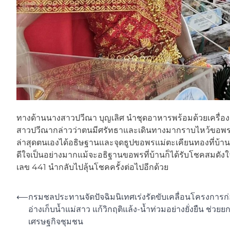
ทางด้านนางสาวปวีณา บุญเลิศ นำชุดอาหารพร้อมด้วยเครื่อง
สาวปวีณากล่าวว่าตนมีศรัทธาและเดินทางมากราบไหว้ขอพรแล
ล่าสุดตนเองได้อธิษฐานและจุดธูปขอพรแม่ตะเคียนทองที่บ้
ดีใจเป็นอย่างมากแม้จะอธิฐานขอพรที่บ้านก็ได้รับโชคสมดังใจห
เลข 441 นำกลับไปลุ้นโชคครั้งต่อไปอีกด้วย
Post
⟵
กรมชลประทานจัดปัจฉิมนิเทศเร่งรัดขับเคลื่อนโครงการก่
อ่างเก็บน้ำแม่สาว แก้วิกฤติแล้ง-น้ำท่วมอย่างยั่งยืน ช่วยย
navigation
เศรษฐกิจชุมชน