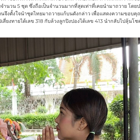
ำนวน 5 ชุด ซึ่งถือเป็นจำนวนมากที่สุดเท่าที่เคยนำมาถวาย โดย
รั้ง ตนจึงตั้งใจนำชุดไทยมาถวายแก้บนดังกล่าว เพื่อแสดงความขอบคุ
สี่ยงทายได้เลข 318 กับล้วงลูกปิงปองได้เลข 413 นำกลับไปลุ้นโชค