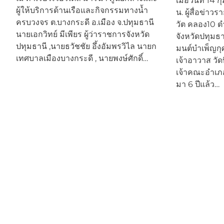
เมื่อวันที่ 14
ผู้ให้บริการด้านเรือและกิจกรรมทางน้ำ
น. ผู้สื่อข่าว
ครบวงจร ต.บางกระดี อ.เมือง จ.ปทุมธานี
วัต คลอง10 
นายเอกวิทย์ มีเพียร ผู้ว่าราชการจังหวัด
จังหวัดปทุมธา
ปทุมธานี ,นายธวัชชัย อึ้งอัมพรวิไล นายก
มนต์บำเพ็ญก
เทศบาลเมืองบางกระดี , นายพงษ์ศักดิ์…
เจ้าอาวาส วั
เจ้าคณะอำเภ
มา 6 ปีแล้ว…