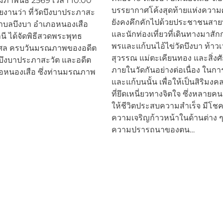
 กุมภาพันธ์ 2569 เวลา 10.00
บรรยากาศโค้งสุดท้ายแห่งความ
รายงานว่า ที่วัดบึงบาประภาสะ
ยังคงคึกคักไปด้วยประชาชนสาย
ตำบลบึงบา อำเภอหนองเสือ
และนักท่องเที่ยวที่เดินทางมาสั
นี ได้จัดพิธีสวดพระพุทธ
พรและแก้บนไอ้ไข่วัดบึงบา ท้าว
ุศล ครบวันมรณภาพของอดีต
สุวรรณ แม่ตะเคียนทอง และสิ่งศักด
ดบึงบาประภาสะวัต และอดีต
ภายในวัดกันอย่างต่อเนื่อง ใน
อหนองเสือ ซึ่งท่านมรณภาพ
และแก้บนนั้น เพื่อให้เป็นสิริมง
ที่ยึดเหนี่ยวทางจิตใจ ซึ่งหลายคน
ให้ชีวิตประสบความสำเร็จ มีโช
ความเจริญก้าวหน้าในด้านต่าง 
ความปรารถนาของตน…