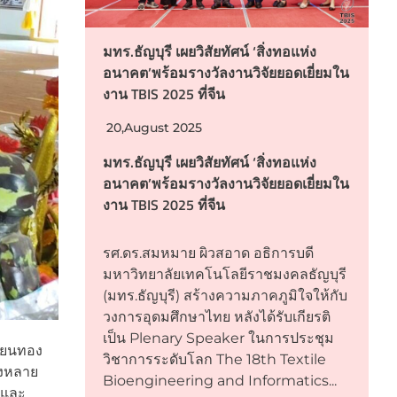
มทร.ธัญบุรี เผยวิสัยทัศน์ ‘สิ่งทอแห่ง
อนาคต’พร้อมรางวัลงานวิจัยยอดเยี่ยมใน
งาน TBIS 2025 ที่จีน
20,August 2025
มทร.ธัญบุรี เผยวิสัยทัศน์ ‘สิ่งทอแห่ง
อนาคต’พร้อมรางวัลงานวิจัยยอดเยี่ยมใน
งาน TBIS 2025 ที่จีน
รศ.ดร.สมหมาย ผิวสอาด อธิการบดี
มหาวิทยาลัยเทคโนโลยีราชมงคลธัญบุรี
(มทร.ธัญบุรี) สร้างความภาคภูมิใจให้กับ
วงการอุดมศึกษาไทย หลังได้รับเกียรติ
เป็น Plenary Speaker ในการประชุม
คียนทอง
วิชาการระดับโลก The 18th Textile
องหลาย
Bioengineering and Informatics...
อและ