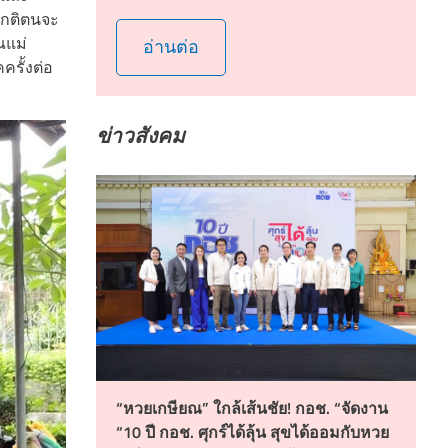
ปกติตนจะ
ณแม่
อ่านต่อ
ครั้งต่อ
ข่าวสังคม
“หวยเกษียณ” ใกล้เส้นชัย! กอช. “จัดงาน
“10 ปี กอช. ศุกร์ได้ลุ้น สุขได้ออมกับหวย