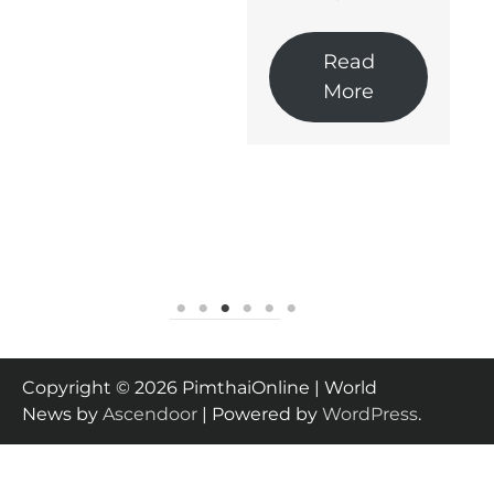
Read
More
Copyright © 2026 PimthaiOnline | World
News by
Ascendoor
| Powered by
WordPress
.