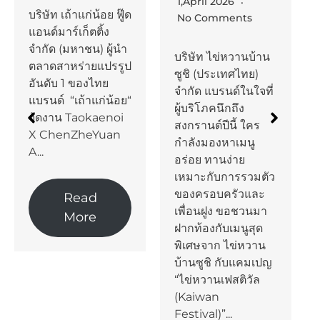
1,April 2026
บริษัท เถ้าแก่น้อย ฟู๊ด
No Comments
แอนด์มาร์เก็ตติ้ง
จำกัด (มหาชน) ผู้นำ
บริษัท ไข่หวานบ้าน
ตลาดสาหร่ายแปรรูป
ซูชิ (ประเทศไทย)
อันดับ 1 ของไทย
จำกัด แบรนด์ในใจที่
แบรนด์ “เถ้าแก่น้อย“
ผู้บริโภคนึกถึง
จัดงาน Taokaenoi
สงกรานต์ปีนี้ ใคร
X ChenZheYuan
กำลังมองหาเมนู
A...
อร่อย ทานง่าย
เหมาะกับการรวมตัว
ของครอบครัวและ
Read
เพื่อนฝูง ขอชวนมา
More
ฝากท้องกับเมนูสุด
พิเศษจาก ไข่หวาน
บ้านซูชิ กับแคมเปญ
“ไข่หวานเฟสติวัล
(Kaiwan
Festival)”...