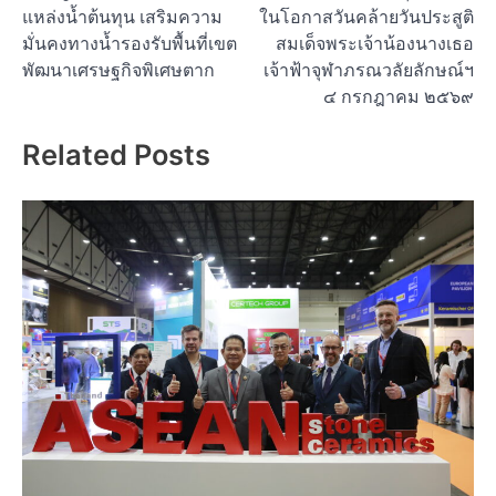
แหล่งน้ำต้นทุน เสริมความ
ในโอกาสวันคล้ายวันประสูติ
มั่นคงทางน้ำรองรับพื้นที่เขต
สมเด็จพระเจ้าน้องนางเธอ
พัฒนาเศรษฐกิจพิเศษตาก
เจ้าฟ้าจุฬาภรณวลัยลักษณ์ฯ
๔ กรกฎาคม ๒๕๖๙
Related Posts