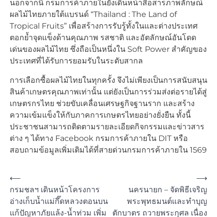
นอกจากนี้ กรมการค้าภายในยังเดินหน้าสื่อสารภาพลักษณ์
ผลไม้ไทยภายใต้แบรนด์ “Thailand : The Land of
Tropical Fruits” เพื่อสร้างการรับรู้ทั้งในและต่างประเทศ
ตอกย้ำจุดแข็งด้านคุณภาพ รสชาติ และอัตลักษณ์อันโดด
เด่นของผลไม้ไทย ซึ่งถือเป็นหนึ่งใน Soft Power สำคัญของ
ประเทศที่ได้รับการยอมรับในระดับสากล
การเลือกซื้อผลไม้ไทยในทุกครั้ง จึงไม่เพียงเป็นการสนับสนุน
สินค้าเกษตรคุณภาพเท่านั้น แต่ยังเป็นการร่วมส่งต่อรายได้สู่
เกษตรกรไทย ช่วยขับเคลื่อนเศรษฐกิจฐานราก และสร้าง
ความเข้มแข็งให้กับภาคการเกษตรไทยอย่างยั่งยืน ทั้งนี้
ประชาชนสามารถติดตามรายละเอียดกิจกรรมและข่าวสาร
ต่าง ๆ ได้ทาง Facebook กรมการค้าภายใน DIT หรือ
สอบถามข้อมูลเพิ่มเติมได้ที่สายด่วนกรมการค้าภายใน 1569
Post
⟵
⟶
กรมชลฯ เดินหน้าโครงการ
นครนายก – จัดพิธีเจริญ
navigation
อ่างเก็บน้ำแม่กึ๊ดหลวงตอนบน
พระพุทธมนต์และทำบุญ
แก้ปัญหาภัยแล้ง-น้ำท่วม เพิ่ม
ตักบาตร ถวายพระกุศล เนื่อง