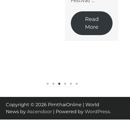
Festival)”...
Read
More
Copyright © 2026 PimthaiOnline | World
News by
Ascendoor
| Powered by
WordPress
.