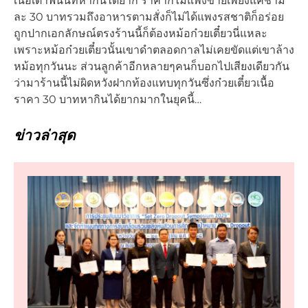
เนื้อเตาฟืนนี้ที่หากินได้ยาก ราคาก็ไม่แพงขายเพียงแค่ชาม
ละ 30 บาทรวมถึงอาหารตามสั่งก็ไม่ได้แพงรสชาติก็อร่อย
ถูกปากเอกลักษณ์ตรงร้านนี้ก็ต้องหม้อก๋วยเตี๋ยวนี่แหละ
เพราะหม้อก๋วยเตี๋ยวนั้นเขาดำตลอดกาลไม่เคยขัดแต่เขาล้าง
หม้อทุกวันนะ ส่วนลูกค้าอีกหลายๆคนก็บอกไปเสียงเดียวกัน
ว่ามาร้านนี้ไม่ผิดหวังฝากท้องแทบทุกวันซึ่งก๋วยเตี๋ยวเนื้อ
ราคา 30 บาทหากินได้ยากมากในยุคนี้…
ข่าวล่าสุด