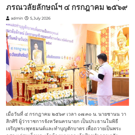
ภรณวลัยลักษณ์ฯ ๔ กรกฎาคม ๒๕๖๙
admin
5,July 2026
เมื่อวันที่ ๔ กรกฎาคม ๒๕๖๙ เวลา ๐๗.๓๐ น. นายชานน วา
สิกศิริ ผู้ว่าราชการจังหวัดนครนายก เป็นประธานในพิธี
เจริญพระพุทธมนต์และทำบุญตักบาตร เพื่อถวายเป็นพระ