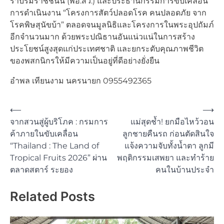
ราบรมราชชนนี (พอ.สว.) และประธานกรรมการขับเคลื่อน
การดำเนินงาน “โครงการสัตว์ปลอดโรค คนปลอดภัย จาก
โรคพิษสุนัขบ้า” ตลอดจนมูลนิธิและโครงการในพระอุปถัมภ์
อีกจำนวนมาก ด้วยพระปณิธานอันแน่วแน่ในการสร้าง
ประโยชน์สูงสุดแก่ประเทศชาติ และยกระดับคุณภาพชีวิต
ของพสกนิกรให้มีความเป็นอยู่ที่ดีอย่างยั่งยืน
อำพล เทียนงาม นครนายก 0955492365
Post
⟵
⟶
จากสวนสู่ผู้บริโภค : กรมการ
แม่สุดช้ำ! ยกมือไหว้วอน
navigation
ค้าภายในขับเคลื่อน
ลูกชายคืนรถ ก่อนตัดสินใจ
“Thailand : The Land of
แจ้งความจับทั้งน้ำตา ลูกมี
Tropical Fruits 2026” ผ่าน
พฤติกรรมเสพยา และทำร้าย
ตลาดสตาร์ ระยอง
คนในบ้านประจำ
Related Posts