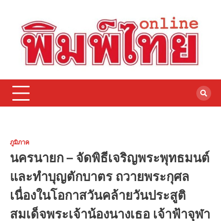
Skip
to
content
ภูมิภาค
นครนายก – จัดพิธีเจริญพระพุทธมนต์
และทำบุญตักบาตร ถวายพระกุศล
เนื่องในโอกาสวันคล้ายวันประสูติ
สมเด็จพระเจ้าน้องนางเธอ เจ้าฟ้าจุฬา