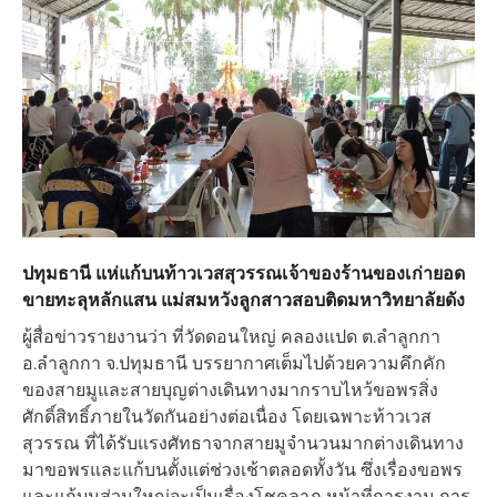
ปทุมธานี แห่แก้บนท้าวเวสสุวรรณเจ้าของร้านของเก่ายอด
ขายทะลุหลักแสน แม่สมหวังลูกสาวสอบติดมหาวิทยาลัยดัง
ผู้สื่อข่าวรายงานว่า ที่วัดดอนใหญ่ คลองแปด ต.ลำลูกกา
อ.ลำลูกกา จ.ปทุมธานี บรรยากาศเต็มไปด้วยความคึกคัก
ของสายมูและสายบุญต่างเดินทางมากราบไหว้ขอพรสิ่ง
ศักดิ์สิทธิ์ภายในวัดกันอย่างต่อเนื่อง โดยเฉพาะท้าวเวส
สุวรรณ ที่ได้รับแรงศัทธาจากสายมูจำนวนมากต่างเดินทาง
มาขอพรและแก้บนตั้งแต่ช่วงเช้าตลอดทั้งวัน ซึ่งเรื่องขอพร
และแก้บนส่วนใหญ่จะเป็นเรื่องโชคลาภ หน้าที่การงาน การ