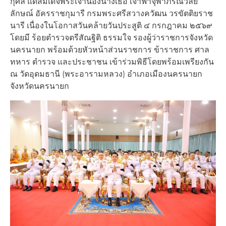
กุศล แด่สมเด็จพระเจ้าน้องนางเธอ เจ้าฟ้าจุฬาภรณวลัย
ลักษณ์ อัครราชกุมารี กรมพระศรีสวางควัฒน วรขัตติยราช
นารี เนื่องในโอกาสวันคล้ายวันประสูติ ๔ กรกฎาคม ๒๕๖๙
โดยมี ร้อยตำรวจตรีสัณฐิติ ธรรมใจ รองผู้ว่าราชการจังหวัด
นครนายก พร้อมด้วยหัวหน้าส่วนราชการ ข้าราชการ ศาล
ทหาร ตำรวจ และประชาชน เข้าร่วมพิธีโดยพร้อมเพรียงกัน
ณ วัดอุดมธานี (พระอารามหลวง) อำเภอเมืองนครนายก
จังหวัดนครนายก