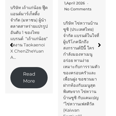
1,April 2026
บริษัท เถ้าแก่น้อย ฟู๊ด
No Comments
แอนด์มาร์เก็ตติ้ง
จำกัด (มหาชน) ผู้นำ
บริษัท ไข่หวานบ้าน
ตลาดสาหร่ายแปรรูป
ซูชิ (ประเทศไทย)
อันดับ 1 ของไทย
จำกัด แบรนด์ในใจที่
แบรนด์ “เถ้าแก่น้อย“
ผู้บริโภคนึกถึง
จัดงาน Taokaenoi
สงกรานต์ปีนี้ ใคร
X ChenZheYuan
กำลังมองหาเมนู
A...
อร่อย ทานง่าย
เหมาะกับการรวมตัว
ของครอบครัวและ
Read
เพื่อนฝูง ขอชวนมา
More
ฝากท้องกับเมนูสุด
พิเศษจาก ไข่หวาน
บ้านซูชิ กับแคมเปญ
“ไข่หวานเฟสติวัล
(Kaiwan