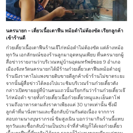
นครนายก – เตี่ยวเนื้อเตาฟืน หม้อดำไม่ต้องขัด เรียกลูกค้า
เข้าร้านดี
ก๋วยเตี๋ยวเนื้อเตาฟืนร้านเจ๊ไก่หม้อดำไม่ต้องขัด แต่ล้างหม้อ
ทุกวัน เอกลักษณ์ของร้านลูกมาอุดหนุนเพียบ ที่นครนายกผู้
สื่อข่าวรายงานว่าบริเวณหมู่บ้านอุดมทรัพย์ซอย 9 อำเภอ
เมืองจังหวัดนครนายกได้มีร้านก๋วยเตี๋ยวเตาฟืนหม้อดำอยู่
ร้านนึงราคาไม่แพงขายดิบขายดีลูกค้าเข้าร้านไม่ขาดระยะ
จากนั้นผู้สื่อข่าวได้ลองไปแวะชิมบริเวณร้านก๋วยเตี๋ยวดัง
กล่าวเปิดขายอยู่ที่บ้านคนแถวนั้นเรียกกันว่าร้านก๋วยเตี๋ยวเจ๊
ไก่หม้อดำ ขายทั้งก๋วยเตี๋ยวเนื้อก๋วยเตี๋ยวหมูและเย็นตาโฟ
รวมถึงอาหารตามสั่งราคาเพียงแค่ 30 บาทเท่านั้น ซึ่งมี
ลูกค้าที่มานั่งทานและซื้อกลับบ้านกันต่อเนื่อง จากการ
สอบถามนางบุษราภรณ์ ขิมสูงเนิน บอกว่ามากินร้านนี้แทบ
ทุกวันและซื้อกลับบ้านเป็นประจำที่สำคัญก็ได้เจอก๋วยเตี๋ยว