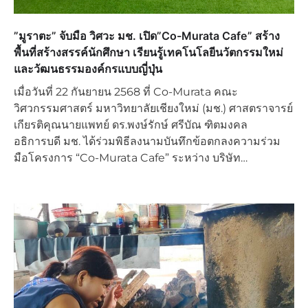
่่”มูราตะ” จับมือ วิศวะ มช. เปิด”Co-Murata Cafe” สร้าง
พื้นที่สร้างสรรค์นักศึกษา เรียนรู้เทคโนโลยีนวัตกรรมใหม่
และวัฒนธรรมองค์กรแบบญี่ปุ่น
เมื่อวันที่ 22 กันยายน 2568 ที่ Co-Murata คณะ
วิศวกรรมศาสตร์ มหาวิทยาลัยเชียงใหม่ (มช.) ศาสตราจารย์
เกียรติคุณนายแพทย์ ดร.พงษ์รักษ์ ศรีบัณ ฑิตมงคล
อธิการบดี มช. ได้ร่วมพิธีลงนามบันทึกข้อตกลงความร่วม
มือโครงการ “Co-Murata Cafe” ระหว่าง บริษัท…