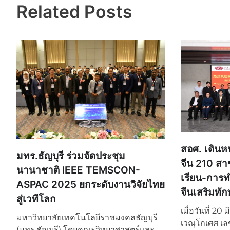
Related Posts
สอศ. เดินห
มทร.ธัญบุรี ร่วมจัดประชุม
จีน 210 สาข
นานาชาติ IEEE TEMSCON-
เรียน-การท
ASPAC 2025 ยกระดับงานวิจัยไทย
จีนเสริมทั
สู่เวทีโลก
เมื่อวันที่ 2
มหาวิทยาลัยเทคโนโลยีราชมงคลธัญบุรี
เวณุโกเศศ 
(มทร.ธัญบุรี) โดยคณะวิทยาศาสตร์และ