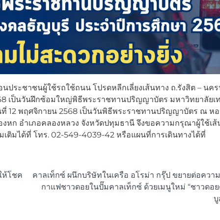
ือนประชาชนผู้ใช้รถใช้ถนน โปรดหลีกเลี่ยงเส้นทาง ถ.รังสิต – นค
 2568 เป็นวันฝึกซ้อมใหญ่พิธีพระราชทานปริญญาบัตร มหาวิทยาลัย
ันที่ 12 พฤศจิกายน 2568 เป็นวันพิธีพระราชทานปริญญาบัตร ณ ห
หก อำเภอคลองหลวง จังหวัดปทุมธานี จึงขอความกรุณาผู้ใช้เส
เติมได้ที่ โทร. 02-549-4039-42 หรือแผนที่การเดินทางได้ที่
ยให้โชค
คาลเท็กซ์ ผนึกบริษัทในเครือ อโรม่า กรุ๊ป ขยายต่อความ
กาแฟชาวดอยในปั๊มคาลเท็กซ์ ด้วยเมนูใหม่ “ชาวดอยด
บ