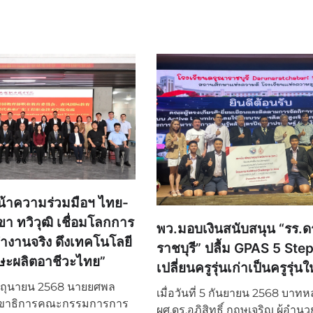
น้าความร่วมมือฯ ไทย-
า ทวิวุฒิ เชื่อมโลกการ
พว.มอบเงินสนับสนุน “รร.ด
ำงานจริง ดึงเทคโนโลยี
ราชบุรี” ปลื้ม GPAS 5 Ste
กษะผลิตอาชีวะไทย”
เปลี่ยนครูรุ่นเก่าเป็นครูรุ่นใ
0 มิถุนายน 2568 นายยศพล
เมื่อวันที่ 5 กันยายน 2568 บาท
เลขาธิการคณะกรรมการการ
ผศ.ดร.อภิสิทธิ์ กฤษเจริญ ผู้อำน