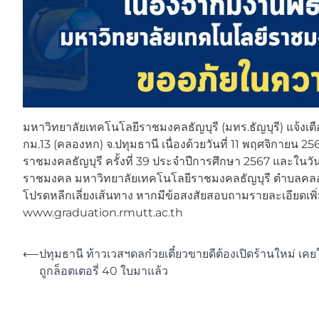
มหาวิทยาลัยเทคโนโลยีราชมงคลธัญบุรี (มทร.ธัญบุรี) แจ้งเต
กม.13 (คลองหก) จ.ปทุมธานี เนื่องด้วยวันที่ 11 พฤศจิกายน
ราชมงคลธัญบุรี ครั้งที่ 39 ประจำปีการศึกษา 2567 และในว
ราชมงคล มหาวิทยาลัยเทคโนโลยีราชมงคลธัญบุรี ตำบลคลอง
โปรดหลีกเลี่ยงเส้นทาง หากมีข้อสงสัยสอบถามรายละเอียดเพิ่ม
www.graduation.rmutt.ac.th
Post
⟵
ปทุมธานี ท้าวเวสฯดลก๋วยเตี๋ยวขายดีต้องเปิดร้านใหม่ เค
ถูกล็อตเตอรี่ 40 ใบมาแล้ว
navigation