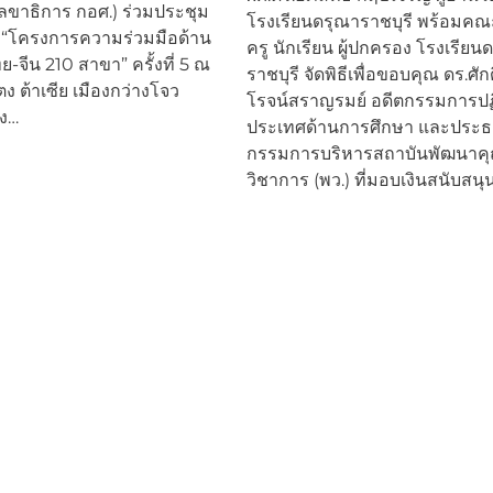
เลขาธิการ กอศ.) ร่วมประชุม
โรงเรียนดรุณาราชบุรี พร้อมคณะ
าร “โครงการความร่วมมือด้าน
ครู นักเรียน ผู้ปกครอง โรงเรียน
-จีน 210 สาขา” ครั้งที่ 5 ณ
ราชบุรี จัดพิธีเพื่อขอบคุณ ดร.ศักด
ง ต้าเซีย เมืองกว่างโจว
โรจน์สราญรมย์ อดีตกรรมการปฏ
ง…
ประเทศด้านการศึกษา และประ
กรรมการบริหารสถาบันพัฒนาค
วิชาการ (พว.) ที่มอบเงินสนับส