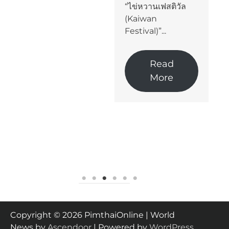
อุตสาหก
“ไข่หวานเฟสติวัล
ใช้ไฟฟ้
(Kaiwan
ในกลุ่มเ
Festival)”...
อากาศที่
หลักของบ
การแข่ง
Read
รุนแรงขึ้น
More
Copyright © 2026 PimthaiOnline | World
News by
Ascendoor
| Powered by
WordPress
.