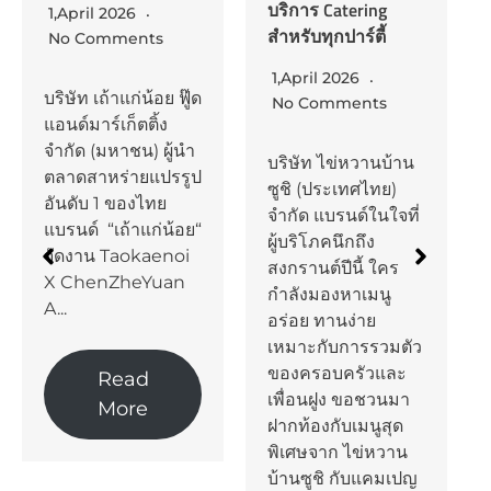
บริการ Catering
April 2026
บริษัท มิต
สำหรับทุกปาร์ตี้
o Comments
ทริค กั
จำกัด เ
1,April 2026
ษัท เถ้าแก่น้อย ฟู๊ด
รวมของ
No Comments
ด์มาร์เก็ตติ้ง
ทางธุรก
กัด (มหาชน) ผู้นำ
ปีที่ผ่
บริษัท ไข่หวานบ้าน
าดสาหร่ายแปรรูป
ประเทศไ
ซูชิ (ประเทศไทย)
นดับ 1 ของไทย
เผชิญกั
จำกัด แบรนด์ในใจที่
รนด์ “เถ้าแก่น้อย“
เศรษฐกิจ
ผู้บริโภคนึกถึง
ดงาน Taokaenoi
แน่นอนสู
สงกรานต์ปีนี้ ใคร
ChenZheYuan
ต่อเนื่
กำลังมองหาเมนู
.
ปัจจัย โ
อร่อย ทานง่าย
ความเชื่
เหมาะกับการรวมตัว
กำลังซื้อ
ของครอบครัวและ
Read
บริโภคที
เพื่อนฝูง ขอชวนมา
More
เห็นได้ชั
ฝากท้องกับเมนูสุด
กับปี 2
พิเศษจาก ไข่หวาน
กระทบต
บ้านซูชิ กับแคมเปญ