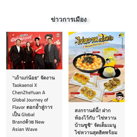
ข่าวการเมือง
ถ้าแก่น้อย” จัดงาน
มิตซูบิชิ
okaenoi X
รุกตลาดแ
enZheYuan A
Series” 
obal Journey of
13,Janu
avor ตอกย้ำสู่การ
สงกรานต์นี้!! ฝาก
No Co
น Global
ท้องไว้กับ “ไข่หวาน
andด้วย New
บ้านซูชิ” จัดเต็มเมนู
นายโทชิย
ian Wave
ไข่หวานสุดฮิตพร้อม
กรรมการ