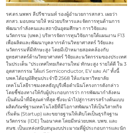
รศ.ดร.นพพร ลีปรีชานนท์ รองผู้อำนวยการสกสว. เผยว่า
สกสว. มอบหมายให้ หน่วยบริหารและจัดการทุนด้านการ
พัฒนากำลังคนและสถาบันอุดมศึกษา การวิจัยและ
นวัตกรรม (บพค.) บริหารจัดการทุนวิจัยภายใต้แผนงาน F13
เพื่อผลิตและพัฒนาบุคลากรด้านวิทยาศาสตร์ วิจัยและ
นวัตกรรมที่มีทักษะสูง โดยมีเป้าหมายสอดคล้องกับ
ยุทธศาสตร์ด้านวิทยาศาสตร์ วิจัยและนวัตกรรมของประเทศ
ในประเด็น “ประเทศไทยเกิดงานใหม่ ทักษะสูง รายได้ดี ใน 3
อุตสาหกรรม ได้แก่ Semiconductor, EV และ AI” ทั้งนี้
บพค.ได้อนุมัติทุนประจำปี 2568 ให้แก่มหาวิทยาลัย
เทคโนโลยีราชมงคลธัญบุรีเพื่อดำเนินโครงการดังกล่าว
โดยชี้ช่องทางให้กับผู้ประกอบการว่า การพัฒนากำลังคน
เป็นต้นน้ำที่มีคุณค่าที่สุด ซึ่งจะนำไปสู่การสรรสร้างต้นแบบ
ผลิตภัณฑ์ฐานเทคโนโลยีที่มีโอกาสพัฒนาให้เป็นวิสาหกิจ
เริ่มต้น (Startup) และขยายฐานให้เติบโตเป็นธุรกิจฐาน
นวัตกรรม (IDE) ในอนาคต โดยมีหน่วยบพค. บพข. และ
สนช. เป็นแหล่งสนับสนุนงบประมาณที่ผู้ประกอบการและนัก