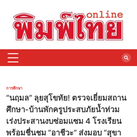
Skip
to
content
การศึกษา
“นฤมล” ลุยสุโขทัย! ตรวจเยี่ยมสถาน
ศึกษา-บ้านพักครูประสบภัยน้ำท่วม
เร่งประสานงบซ่อมแซม 4 โรงเรียน
พร้อมชื่นชม “อาชีวะ” ส่งมอบ “สุขา