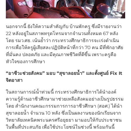
นอกจากนี้ ยังให้ความสำคัญกับ บ้านพักครู ซึ่งมีรายงานว่า
22 หลังอยู่ในสภาพทรุดโทรมจากจำนวนทั้งหมด 67 หลัง
โดย รมว.ศธ. เน้นย้ำว่า กระทรวงศึกษาธิการจะเร่งดำเนิน
การเพื่อให้ครูผู้เสียสละปฏิบัติหน้าที่กว่า 70 คน มีที่พักอาศัย
ที่มั่นคง ปลอดภัย และมีคุณภาพชีวิตที่ดีขึ้น เพราะครูคือ
หัวใจของการศึกษา
“อาชีวะช่วยสังคม” มอบ “สุขาลอยน้ำ” และตั้งศูนย์ Fix It
จิตอาสา
ในสถานการณ์น้ำท่วมนี้ กระทรวงศึกษาธิการได้นำองค์
ความรู้ด้านอาชีวศึกษามาช่วยเหลือสังคมอย่างเป็นรูปธรรม
โดย สำนักงานคณะกรรมการการอาชีวศึกษา (สอศ.) ได้นำ
สุขาลอยน้ำ จำนวน 10 หลัง ซึ่งเป็นผลงานของนักเรียนจาก
วิทยาลัยเทคนิคพระนครศรีอยุธยา มามอบให้กับประชาชน
ในพื้นที่ประสบภัย เพื่อใช้ประโยชน์ในช่วงนี้ พร้อมกันนี้