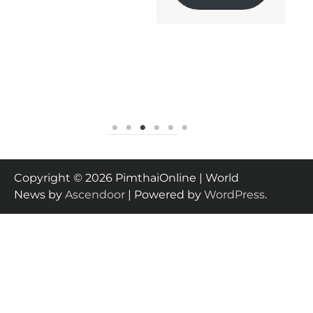
Read
More
Copyright © 2026 PimthaiOnline | World
News by
Ascendoor
| Powered by
WordPress
.