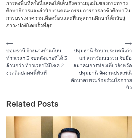
การลงพื้นที่ครั้งนี้แสดงให้เห็นถึงความมุ่งมั่นของกระทรวง
ศึกษาธิการและสำนักงานคณะกรรมการการอาชีวศึกษาใน
การบรรเทาความเดือดร้อนและฟื้นฟูสถานศึกษาให้กลับสู่
ภาวะปกติโดยเร็วที่สุด
Post
⟵
⟶
ปทุมธานี จ้างนางรำแก้บน
ปทุมธานี รักษาประเพณีเก่า
navigation
ท้าวเวสฯ 3 จบหลังขายที่ได้ 3
แก่ สภาวัฒนธรรม จับมือ
ล้านกว่า ท้าวเวสฯให้โชค 2
สมาคมการท่องเที่ยวจังหวัด
งวดติดปลดหนี้ทันที
ปทุมธานี จัดงานประเพณี
ตักบาตรพระร้อยร่วมใจถวาย
บัว
Related Posts