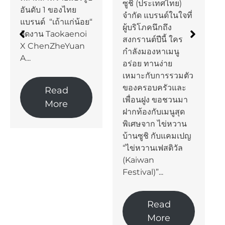
ซูชิ (ประเทศไทย)
งไทย
เผชิญกับสภาวะ
จำกัด แบรนด์ในใจที่
แก่น้อย“
เศรษฐกิจที่มีความ
ผู้บริโภคนึกถึง
kaenoi
แน่นอนสูงขึ้นอย่า
สงกรานต์ปีนี้ ใคร
eYuan
ต่อเนื่องจากหลาย
กำลังมองหาเมนู
ปัจจัย โดยส่งผลต่
อร่อย ทานง่าย
ความเชื่อมั่นและ
เหมาะกับการรวมตัว
กำลังซื้อของผู้
ของครอบครัวและ
d
บริโภคที่ลดลงอย่า
เพื่อนฝูง ขอชวนมา
e
เห็นได้ชัดเมื่อเทียบ
ฝากท้องกับเมนูสุด
กับปี 2024 และ
พิเศษจาก ไข่หวาน
กระทบต่อ
บ้านซูชิ กับแคมเปญ
อุตสาหกรรมเครื่อ
“ไข่หวานเฟสติวัล
ใช้ไฟฟ้า โดยเฉพา
(Kaiwan
ในกลุ่มเครื่องปรับ
Festival)”...
อากาศที่เป็นสินค้า
หลักของบริษัทฯ ที่
การแข่งขันทวีคว
Read
รุนแรงขึ้น...
More