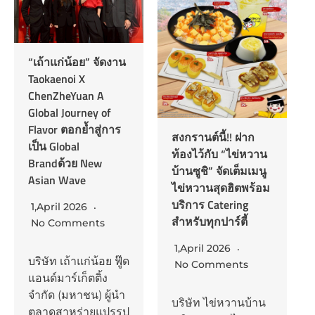
” จัดงาน
มิตซูบิชิ อีเล็คทริค
รุกตลาดแอร์ส่ง “K
n A
Series” ชิงแชร์
ey of
13,January 2026
ำสู่การ
สงกรานต์นี้!! ฝาก
No Comments
ท้องไว้กับ “ไข่หวาน
ew
บ้านซูชิ” จัดเต็มเมนู
นายโทชิยูกิ อีซูกะ
ไข่หวานสุดฮิตพร้อม
กรรมการผู้จัดการ
บริการ Catering
บริษัท มิตซูบิชิ อีเล
สำหรับทุกปาร์ตี้
nts
ทริค กันยงวัฒนา
จำกัด เปิดเผยภาพ
1,April 2026
น้อย ฟู๊ด
รวมของสถานการ
No Comments
ติ้ง
ทางธุรกิจว่า ในรอ
) ผู้นำ
ปีที่ผ่านมาโลกและ
บริษัท ไข่หวานบ้าน
ยแปรรูป
ประเทศไทยต้อง