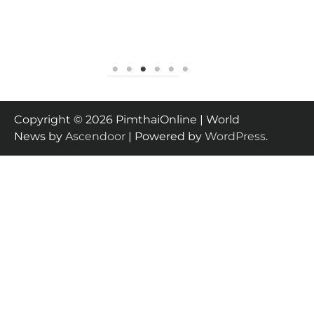
Copyright © 2026 PimthaiOnline | World
News by
Ascendoor
| Powered by
WordPress
.