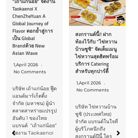
“เถ้าแก่น้อย” จัดงาน
Taokaenoi X
ChenZheYuan A
Global Journey of
Flavor ตอกย้ำสู่การ
สงกรานต์นี้!! ฝาก
เป็น Global
ท้องไว้กับ “ไข่หวาน
Brandด้วย New
บ้านซูชิ” จัดเต็มเมนู
Asian Wave
ไข่หวานสุดฮิตพร้อม
บริการ Catering
1,April 2026
สำหรับทุกปาร์ตี้
No Comments
1,April 2026
บริษัท เถ้าแก่น้อย ฟู๊ด
No Comments
แอนด์มาร์เก็ตติ้ง
จำกัด (มหาชน) ผู้นำ
บริษัท ไข่หวานบ้าน
ตลาดสาหร่ายแปรรูป
ซูชิ (ประเทศไทย)
อันดับ 1 ของไทย
จำกัด แบรนด์ในใจที่
แบรนด์ “เถ้าแก่น้อย“
ผู้บริโภคนึกถึง
จัดงาน Taokaenoi
สงกรานต์ปีนี้ ใคร