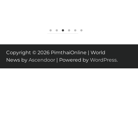
Copyright © 2026 PimthaiOnline | World
News by
Ascendoor
| Powered by
WordPress
.