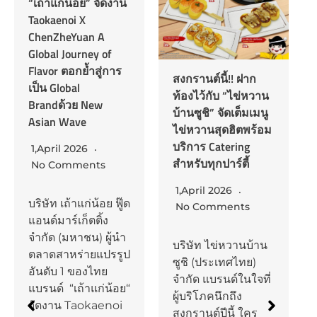
“เถ้าแก่น้อย” จัดงาน
Taokaenoi X
ChenZheYuan A
Global Journey of
Flavor ตอกย้ำสู่การ
สงกรานต์นี้!! ฝาก
เป็น Global
ท้องไว้กับ “ไข่หวาน
Brandด้วย New
บ้านซูชิ” จัดเต็มเมนู
Asian Wave
ไข่หวานสุดฮิตพร้อม
บริการ Catering
1,April 2026
สำหรับทุกปาร์ตี้
No Comments
1,April 2026
บริษัท เถ้าแก่น้อย ฟู๊ด
No Comments
แอนด์มาร์เก็ตติ้ง
จำกัด (มหาชน) ผู้นำ
บริษัท ไข่หวานบ้าน
ตลาดสาหร่ายแปรรูป
ซูชิ (ประเทศไทย)
อันดับ 1 ของไทย
จำกัด แบรนด์ในใจที่
แบรนด์ “เถ้าแก่น้อย“
ผู้บริโภคนึกถึง
จัดงาน Taokaenoi
สงกรานต์ปีนี้ ใคร