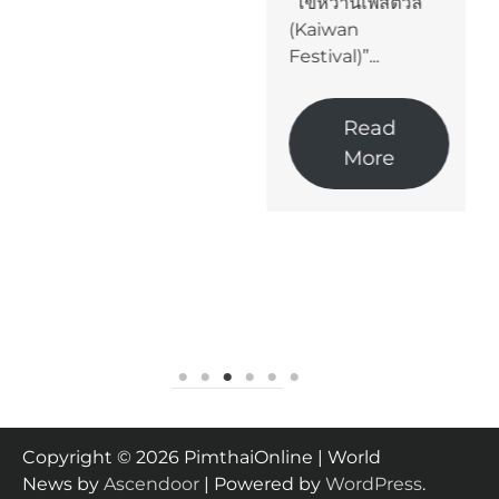
“ไข่หวานเฟสติวัล
(Kaiwan
Festival)”...
Read
More
Copyright © 2026 PimthaiOnline | World
News by
Ascendoor
| Powered by
WordPress
.