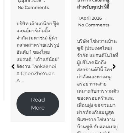
1,April 2026
สำหรับทุกปาร์ตี้
No Comments
1,April 2026
บริษัท เถ้าแก่น้อย ฟู๊ด
No Comments
แอนด์มาร์เก็ตติ้ง
จำกัด (มหาชน) ผู้นำ
บริษัท ไข่หวานบ้าน
ตลาดสาหร่ายแปรรูป
ซูชิ (ประเทศไทย)
อันดับ 1 ของไทย
จำกัด แบรนด์ในใจที่
แบรนด์ “เถ้าแก่น้อย“
ผู้บริโภคนึกถึง
จัดงาน Taokaenoi
สงกรานต์ปีนี้ ใคร
X ChenZheYuan
กำลังมองหาเมนู
A...
อร่อย ทานง่าย
เหมาะกับการรวมตัว
ของครอบครัวและ
Read
เพื่อนฝูง ขอชวนมา
More
ฝากท้องกับเมนูสุด
พิเศษจาก ไข่หวาน
บ้านซูชิ กับแคมเปญ