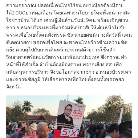
ความอยากจน ปลดหนี้ คนไทยไร้จน อย่างน้อยต้องมีราย
ได้3.000บาทต่อเดือน โดยเฉพาะนโยบายใหม่ที่จะนำมามัด
ใจชาวบ้าน ได้แก่ เศรษฐีเงินล้านวันล่ะ9คน พร้อมเชิญชวน
ชาว อ.หนองบัวระเหวที่มาร่วมฟังปราศัยให้เดินหน้าไปกับ
พรรคเพื่อไทยทั้งคนทั้งพรรค ซึ่ง นายยศชนัน วงศ์สวัสดิ์ แคน
ดิเดตนายกฯ พรรคเพื่อไทย จะพาคนไทยก้าวข้ามความขัด
แย้ง ควบคู่ไปกับการเดินหน้าประเทศด้วยการใช้หลัก
วิทยาศาสตร์และนวัตกรรมมาพัฒนาประเทศ ซึ่งการจะทำ
หน้าที่ให้สำเร็จ จำเป็นต้องมีองคาพยพจากเสียง สส. เพื่อ
สนับสนุนการบริหาร จึงขอโอกาสจากชาว อ.หนองบัวระเหว
และชาวจ.ชัยภูมิ ให้เลือกพรรคเพื่อไทยทั้งคนทั้งพรรคยก
จังหวัด