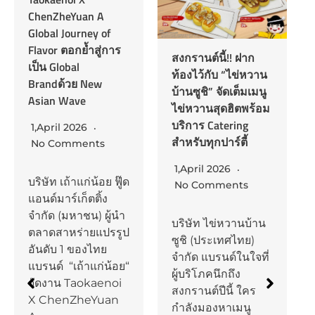
ChenZheYuan A
Global Journey of
Flavor ตอกย้ำสู่การ
สงกรานต์นี้!! ฝาก
เป็น Global
ท้องไว้กับ “ไข่หวาน
Brandด้วย New
บ้านซูชิ” จัดเต็มเมนู
Asian Wave
ไข่หวานสุดฮิตพร้อม
บริการ Catering
1,April 2026
สำหรับทุกปาร์ตี้
No Comments
1,April 2026
บริษัท เถ้าแก่น้อย ฟู๊ด
No Comments
แอนด์มาร์เก็ตติ้ง
จำกัด (มหาชน) ผู้นำ
บริษัท ไข่หวานบ้าน
ตลาดสาหร่ายแปรรูป
ซูชิ (ประเทศไทย)
อันดับ 1 ของไทย
จำกัด แบรนด์ในใจที่
แบรนด์ “เถ้าแก่น้อย“
ผู้บริโภคนึกถึง
จัดงาน Taokaenoi
สงกรานต์ปีนี้ ใคร
X ChenZheYuan
กำลังมองหาเมนู