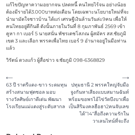
แก้ไขปัญหาความอยากจน ปลดหนี้ คนไทยไร้จน อย่างน้อย
ต้องมีรายได้3.000บาทต่อเดือน โดยเฉพาะนโยบายใหม่ที่จะ
นำมามัดใจชาวบ้าน ได้แก่ เศรษฐีเงินล้านวันล่ะ9คน เพื่อให้
คนไทยอยู่ดีกินดี ดังนั้นภายในวันที่ 8 กุมภาพันธ์ 2569 เข้า
คูหา กา เบอร์ 5 นายสนั่น พัชรเตชโสภณ ผู้สมัคร สส.ชัยภูมิ
เขต 3 และเลือก พรรคเพื่อไทย เบอร์ 9 อำนาจอยู่ในมือท่าน
แล้ว
วิรัตน์ ดวงแก้ว ผู้สื่อข่าว จ.ชัยภูมิ 098-6368829
Post
⟵
⟶
63 ปี ราตรีแดง-ขาว ระดมทุน
ปทุมธานี 2 พรรคใหญ่จับมือ
navigation
สร้างสนามฟุตซอล มอบ
จูงกันหาเสียงแบบสมานฉันท์
รางวัลศิษย์เกาดีเด่น พัฒนา
พร้อมขอพรไอ้ไข่วัดบึงบาเพื่อ
โรงเรียนแม่แตงสู่ระดับสากล
เป็นสิริมงคลฮือฮา2คนจับเลข
ได้”14“สื่อถึงความรักใน
วาเลนไทน์ที่จะถึง