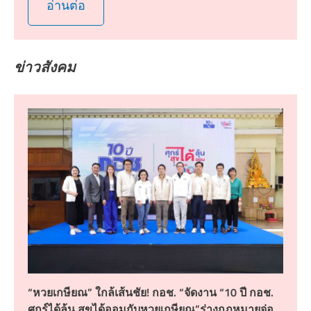
อ่านต่อ
ข่าวสังคม
“หวยเกษียณ” ใกล้เส้นชัย! กอช. “จัดงาน “10 ปี กอช.
ศุกร์ได้ลุ้น สุขได้ออมกับหวยเกษียณ”ร่างกฎหมายจ่อ