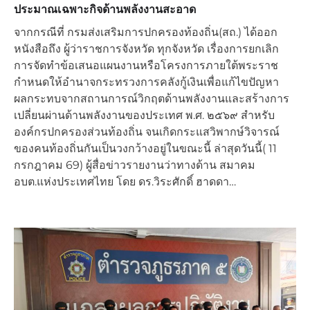
ประมาณเฉพาะกิจด้านพลังงานสะอาด
จากกรณีที่ กรมส่งเสริมการปกครองท้องถิ่น(สถ.) ได้ออก
หนังสือถึง ผู้ว่าราชการจังหวัด ทุกจังหวัด เรื่องการยกเลิก
การจัดทำข้อเสนอแผนงานหรือโครงการภายใต้พระราช
กำหนดให้อำนาจกระทรวงการคลังกู้เงินเพื่อแก้ไขปัญหา
ผลกระทบจากสถานการณ์วิกฤตด้านพลังงานและสร้างการ
เปลี่ยนผ่านด้านพลังงานของประเทศ พ.ศ. ๒๕๖๙ สำหรับ
องค์กรปกครองส่วนท้องถิ่น จนเกิดกระแสวิพากษ์วิจารณ์
ของคนท้องถิ่นกันเป็นวงกว้างอยู่ในขณะนี้ ล่าสุดวันนี้( 11
กรกฎาคม 69) ผู้สื่อข่าวรายงานว่าทางด้าน สมาคม
อบต.แห่งประเทศไทย โดย ดร.วิระศักดิ์ ฮาดดา…