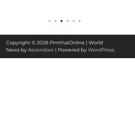
Copyright © 2026 PimthaiOnline | World
News by
Ascendoor
| Powered by
WordPress
.