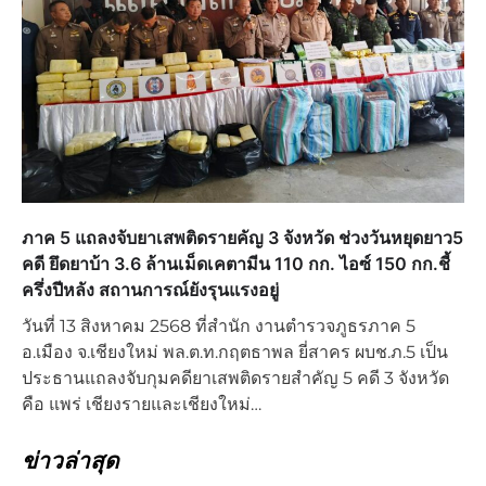
ภาค 5 แถลงจับยาเสพติดรายคัญ 3 จังหวัด ช่วงวันหยุดยาว5
คดี ยึดยาบ้า 3.6 ล้านเม็ดเคตามีน 110 กก. ไอซ์ 150 กก.ชี้
ครึ่งปีหลัง สถานการณ์ยังรุนแรงอยู่
วันที่ 13 สิงหาคม 2568 ที่สำนัก งานตำรวจภูธรภาค 5
อ.เมือง จ.เชียงใหม่ พล.ต.ท.กฤตธาพล ยี่สาคร ผบช.ภ.5 เป็น
ประธานแถลงจับกุมคดียาเสพติดรายสำคัญ 5 คดี 3 จังหวัด
คือ แพร่ เชียงรายและเชียงใหม่…
ข่าวล่าสุด