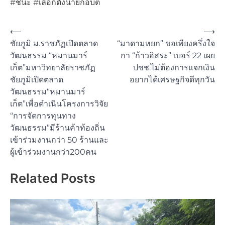
#ชนะ #เลือกตั้งนายกอบต
Post
⟵
⟶
ชัยภูมิ ม.ราชภัฏเปิดตลาด
“มาดามหยก” ขอเพียงครึ่งใจ
navigation
วัฒนธรรม “หมานมาร์
กา “ก้าวอิสระ” เบอร์ 22 เผย
เก็ต”มหาวิทยาลัยราชภัฏ
ปชช.ไม่ต้องการแจกเงิน
ชัยภูมิเปิดตลาด
อยากได้เศรษฐกิจดีทุกวัน
วัฒนธรรม“หมานมาร์
เก็ต”เพื่อดำเนินโครงการวิจัย
“การจัดการทุนทาง
วัฒนธรรม”มีร้านค้าท้องถิ่น
เข้าร่วมงานกว่า 50 ร้านและ
ผู้เข้าร่วมงานกว่า200คน
Related Posts