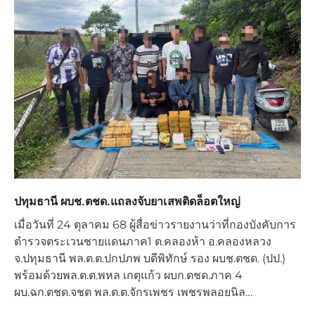
ปทุมธานี ผบช.ตชด.แถลงจับยาเสพติดล็อตใหญ่
เมื่อวันที่ 24 ตุลาคม 68 ผู้สื่อข่าวรายงานว่าที่กองบังคับการ
ตำรวจตระเวนชายแดนภาค1 ต.คลองห้า อ.คลองหลวง
จ.ปทุมธานี พล.ต.ต.ปกปภพ บดีพิทักษ์ รอง ผบช.ตชด. (ปป.)
พร้อมด้วยพล.ต.ต.พหล เกตุแก้ว ผบก.ตชด.ภาค 4
ผบ.ฉก.ตชด.จชต พล.ต.ต.จักรเพชร เพชรพลอยนิล…