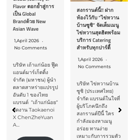
Flavor ตอกย้ำสู่การ
สงกรานต์นี้!! ฝาก
เป็น Global
ท้องไว้กับ “ไข่หวาน
Brandด้วย New
บ้านซูชิ” จัดเต็มเมนู
Asian Wave
ไข่หวานสุดฮิตพร้อม
บริการ Catering
1,April 2026
สำหรับทุกปาร์ตี้
No Comments
1,April 2026
บริษัท เถ้าแก่น้อย ฟู๊ด
No Comments
แอนด์มาร์เก็ตติ้ง
จำกัด (มหาชน) ผู้นำ
บริษัท ไข่หวานบ้าน
ตลาดสาหร่ายแปรรูป
ซูชิ (ประเทศไทย)
อันดับ 1 ของไทย
จำกัด แบรนด์ในใจที่
แบรนด์ “เถ้าแก่น้อย“
ผู้บริโภคนึกถึง
จัดงาน Taokaenoi
สงกรานต์ปีนี้ ใคร
X ChenZheYuan
กำลังมองหาเมนู
A...
อร่อย ทานง่าย
เหมาะกับการรวมตัว