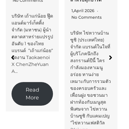
ทริค กันยงวัฒนา
จำกัด เปิดเผยภาพ
1,April 2026
รวมของสถานการณ์
No Comments
ทางธุรกิจว่า ในรอบ
ปีที่ผ่านมาโลกและ
บริษัท ไข่หวานบ้าน
ประเทศไทยต้อง
ซูชิ (ประเทศไทย)
เผชิญกับสภาวะ
จำกัด แบรนด์ในใจที่
เศรษฐกิจที่มีความไม่
ผู้บริโภคนึกถึง
แน่นอนสูงขึ้นอย่าง
สงกรานต์ปีนี้ ใคร
ต่อเนื่องจากหลาย
กำลังมองหาเมนู
ปัจจัย โดยส่งผลต่อ
อร่อย ทานง่าย
ความเชื่อมั่นและ
เหมาะกับการรวมตัว
กำลังซื้อของผู้
ของครอบครัวและ
บริโภคที่ลดลงอย่าง
เพื่อนฝูง ขอชวนมา
เห็นได้ชัดเมื่อเทียบ
ฝากท้องกับเมนูสุด
กับปี 2024 และ
พิเศษจาก ไข่หวาน
กระทบต่อ
บ้านซูชิ กับแคมเปญ
อุตสาหกรรมเครื่อง
“ไข่หวานเฟสติวัล
ใช้ไฟฟ้า โดยเฉพาะ