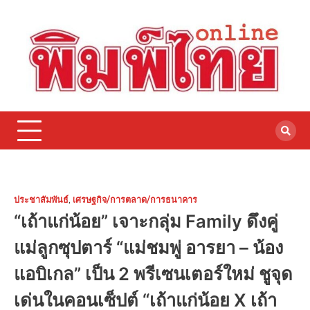
Skip
to
content
ประชาสัมพันธ์
,
เศรษฐกิจ/การตลาด/การธนาคาร
“เถ้าแก่น้อย” เจาะกลุ่ม Family ดึงคู่
แม่ลูกซุปตาร์ “แม่ชมพู่ อารยา – น้อง
แอบิเกล” เป็น 2 พรีเซนเตอร์ใหม่ ชูจุด
เด่นในคอนเซ็ปต์ “เถ้าแก่น้อย X เถ้า