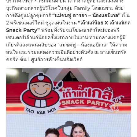
บริโภคในทุก ๆ เซกเมนต์ ปีนี้ ได้วางกลยุทธ์ และแผนทาง
ธุรกิจเจาะตลาดผู้บริโภคในกลุ่ม Family โดยเฉพาะ ด้วย
การดึงคู่แม่ลูกซุปตาร์
“แม่ชมพู่ อารยา – น้องแอบิเกล”
เป็น
2 พรีเซนเตอร์ใหม่ ชูจุดเด่นในงาน
“เถ้าแก่น้อย X เถ้าแก่เกล
Snack Party”
พร้อมทั้งรับชมโฆษณาตัวใหม่ของพรี
เซนเตอร์เถ้าแก่น้อยครั้งแรกภายในงาน ท่ามกลางแขกผู้มี
เกียรติและแฟนคลับของ “แม่ชมพู่ – น้องแอบิเกล” ให้ความ
สนใจ และร่วมแสดงความยินดีอย่างคับคั่ง ณ ลานเซ็นทรัล
คอร์ท ชั้น 1 ศูนย์การค้าเซ็นทรัลเวิลด์