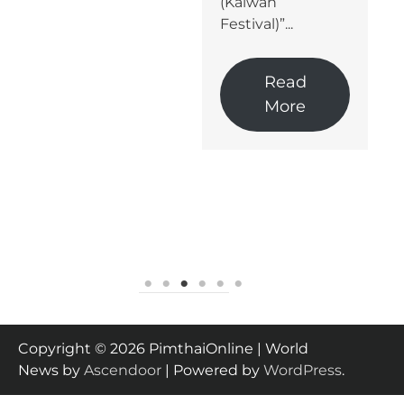
(Kaiwan
ในกลุ่มเครื่องปรับ
Festival)”...
อากาศที่เป็นสินค้า
หลักของบริษัทฯ ที่
การแข่งขันทวีความ
Read
รุนแรงขึ้น...
More
Read
More
Copyright © 2026 PimthaiOnline | World
News by
Ascendoor
| Powered by
WordPress
.