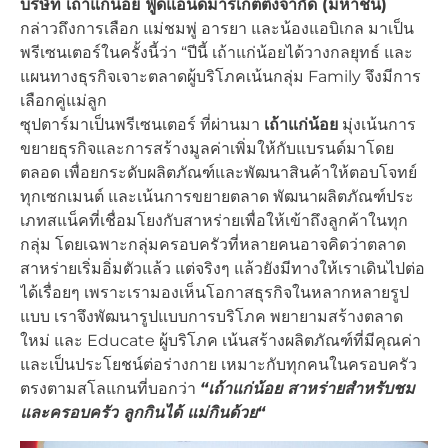
บริษัท เถ้าแก่น้อย ฟู๊ดแอนด์มาร์เก็ตติ้งจำกัด (มหาชน)
กล่าวถึงการเลือก แม่ชมพู่ อารยา และน้องแอบิเกล มาเป็น
พรีเซนเตอร์ในครั้งนี้ว่า “ปีนี้ เถ้าแก่น้อยได้วางกลยุทธ์ และ
แผนทางธุรกิจเจาะตลาดผู้บริโภคเน้นกลุ่ม Family จึงมีการ
เลือกคู่แม่ลูก
ซุปตาร์มาเป็นพรีเซนเตอร์ ที่ผ่านมา
เถ้าแก่น้อย
มุ่งเน้นการ
ขยายธุรกิจและการสร้างมูลค่าเพิ่มให้กับแบรนด์มาโดย
ตลอด เพื่อยกระดับผลิตภัณฑ์และพัฒนาสินค้าให้ตอบโจทย์
ทุกเซกเมนต์ และเน้นการขยายตลาด พัฒนาผลิตภัณฑ์ประ
เภทสแน็คที่เชื่อมโยงกับสาหร่ายเพื่อให้เข้าถึงลูกค้าในทุก
กลุ่ม โดยเฉพาะกลุ่มครอบครัวที่หลายคนอาจคิดว่าตลาด
สาหร่ายเริ่มอิ่มตัวแล้ว แต่จริงๆ แล้วยังมีทางให้เราเดินไปต่อ
ได้เรื่อยๆ เพราะเรามองเห็นโอกาสธุรกิจในหลากหลายรูป
แบบ เราจึงพัฒนารูปแบบการบริโภค พยายามสร้างตลาด
ใหม่ และ Educate ผู้บริโภค เน้นสร้างผลิตภัณฑ์ที่มีคุณค่า
และเป็นประโยชน์ต่อร่างกาย เหมาะกับทุกคนในครอบครัว
ตรงตามสโลแกนที่บอกว่า
“เถ้าแก่น้อย สาหร่ายสำหรับชม
และครอบครัว ลูกกินได้ แม่กินด้วย“