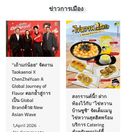
ข่าวการเมือง
มิตซูบิชิ อีเล็คทริค
รุกตลาดแอร์ส่ง “KA
Series” ชิงแชร์
13,January 2026
สงกรานต์นี้!! ฝาก
No Comments
ท้องไว้กับ “ไข่หวาน
บ้านซูชิ” จัดเต็มเมนู
นายโทชิยูกิ อีซูกะ
ไข่หวานสุดฮิตพร้อม
กรรมการผู้จัดการ
บริการ Catering
บริษัท มิตซูบิชิ อีเล็ค
สำหรับทุกปาร์ตี้