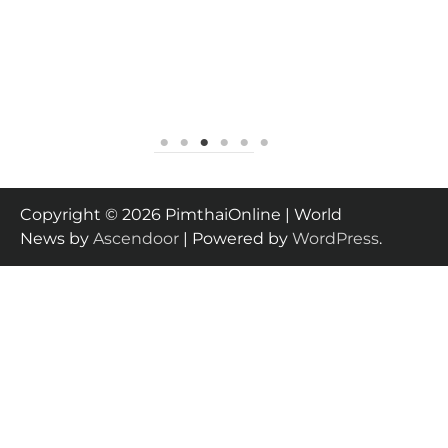
Copyright © 2026 PimthaiOnline | World
News by
Ascendoor
| Powered by
WordPress
.