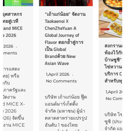
“เถ้าแก่น้อย” จัดงาน
Taokaenoi X
ChenZheYuan A
Global Journey of
Flavor ตอกย้ำสู่การ
สงกรานต์นี้!! ฝาก
เป็น Global
ท้องไว้กับ “ไข่หวาน
Brandด้วย New
บ้านซูชิ” จัดเต็มเมนู
Asian Wave
ไข่หวานสุดฮิตพร้อม
บริการ Catering
1,April 2026
สำหรับทุกปาร์ตี้
No Comments
1,April 2026
บริษัท เถ้าแก่น้อย ฟู๊ด
No Comments
แอนด์มาร์เก็ตติ้ง
จำกัด (มหาชน) ผู้นำ
บริษัท ไข่หวานบ้าน
ตลาดสาหร่ายแปรรูป
ซูชิ (ประเทศไทย)
อันดับ 1 ของไทย
จำกัด แบรนด์ในใจที่