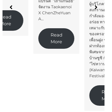
แบรนด์ “เถ้าแก่น้อย“
ผู้บริโภคนึกถึง
จัดงาน Taokaenoi
สงกรานต์ปีนี้ ใคร
X ChenZheYuan
กำลังมองหาเมนู
A...
อร่อย ทานง่าย
เหมาะกับการรวมตัว
ของครอบครัวและ
Read
เพื่อนฝูง ขอชวนมา
More
ฝากท้องกับเมนูสุด
พิเศษจาก ไข่หวาน
บ้านซูชิ กับแคมเปญ
“ไข่หวานเฟสติวัล
(Kaiwan
Festival)”...
Read
More